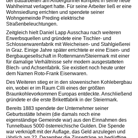
der Bauarbeiten am Arlbergtunnel komplett in seine neue
Wahlheimat verlagert hatte. Für seine Arbeiter ließ er eine
Wohnsiedlung errichten und spendete seiner
Wohngemeinde Preding elektrische
Straßenbeleuchtungen.
Zeitgleich hielt Daniel Lapp Ausschau nach weiteren
Erwerbsquellen und gründete eine Tischler- und
Schlosserwarenfabrik mit Weicheisen- und Stahlgießerei
in Graz. Einige Jahre später errichtete er eine Eisen- und
Bergbaugesellschaft in Rottenmann/Steiermark mit einer
für damalige Verhältnisse sehr modern ausgestatteten
Blech- und Achsenfabrik. Sie existiert noch heute unter
dem Namen Roto-Frank Eisenwaren.
Des Weiteren stieg er in den slowenischen Kohlebergbau
ein, wobei er im Raum Cilli eines der größten
Braunkohlevorkommen Europas entdeckte. Anschließend
gründete er die erste Brikettfabrik in der Steiermark.
Bereits 1883 spendete der Unternehmer seiner
Geburtsstätte Ixheim (die damals noch eine
eigenständige Gemeinde war) aus den Einnahmen des
Tunnelbaus 5000 österreichische Gulden. Die Spende
war verknüpft mit der Auflage, das Geld anzulegen und
jährlich am 22. Dezember die Zinserträge an bedürftige