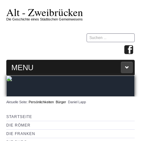
Alt - Zweibrücken
Die Geschichte eines Städtischen Gemeinwesens
Suchen
...
MENU
STARTSEITE
ZW-ZIRKEL
Aktuelle Seite:
Persönlichkeiten
Bürger
Daniel Lapp
360 GRAD MAP
STARTSEITE
DIE RÖMER
IMPRESSUM & KONTAKT
DIE FRANKEN