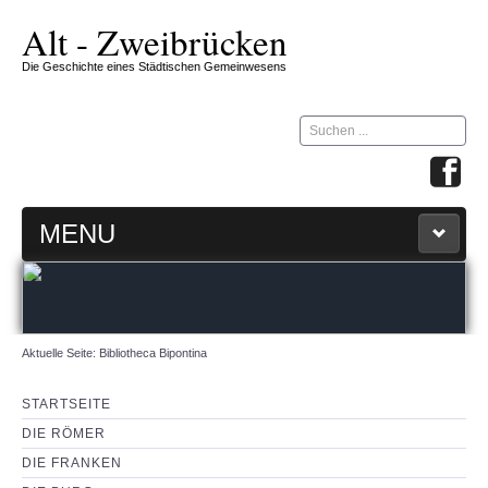
Alt - Zweibrücken
Die Geschichte eines Städtischen Gemeinwesens
Suchen
...
MENU
STARTSEITE
ZW-ZIRKEL
Aktuelle Seite:
Bibliotheca Bipontina
360 GRAD MAP
STARTSEITE
DIE RÖMER
IMPRESSUM & KONTAKT
DIE FRANKEN