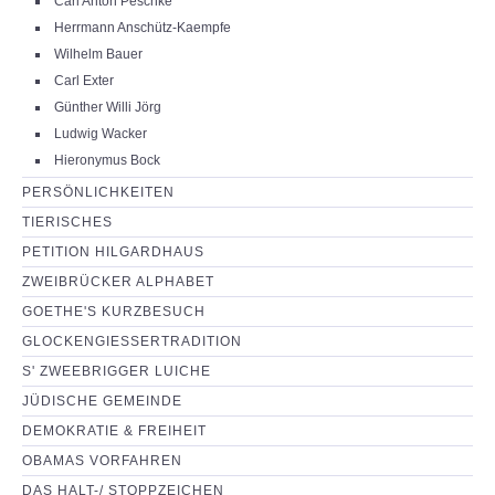
Carl Anton Peschke
Herrmann Anschütz-Kaempfe
Wilhelm Bauer
Carl Exter
Günther Willi Jörg
Ludwig Wacker
Hieronymus Bock
PERSÖNLICHKEITEN
TIERISCHES
PETITION HILGARDHAUS
ZWEIBRÜCKER ALPHABET
GOETHE'S KURZBESUCH
GLOCKENGIESSERTRADITION
S' ZWEEBRIGGER LUICHE
JÜDISCHE GEMEINDE
DEMOKRATIE & FREIHEIT
OBAMAS VORFAHREN
DAS HALT-/ STOPPZEICHEN