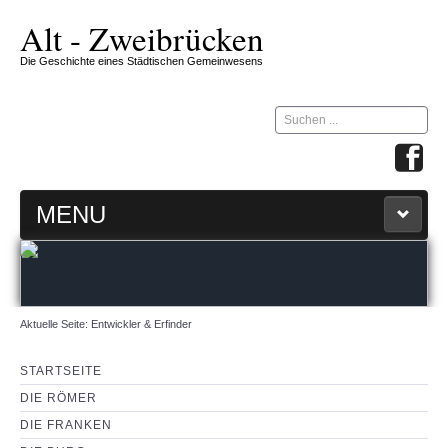
Alt - Zweibrücken
Die Geschichte eines Städtischen Gemeinwesens
Suchen
...
MENU
STARTSEITE
ZW-ZIRKEL
Aktuelle Seite:
Entwickler & Erfinder
360 GRAD MAP
STARTSEITE
DIE RÖMER
IMPRESSUM & KONTAKT
DIE FRANKEN