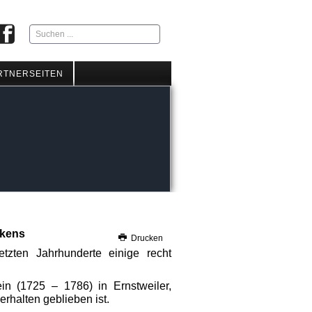
Suchen
...
RTNERSEITEN
ckens
Drucken
zten Jahrhunderte einige recht
in (1725 – 1786) in Ernstweiler
,
rhalten geblieben ist.