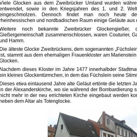
Viele Glocken aus dem Zweibrücker Umland wurden währen
entwendet, sowie in den Kriegsjahren des 1. und 2. Weltk
eingeschmolzen. Dennoch findet man noch heute deu
rheinhessischen und nordbadischen Raum einige Geläute aus 
Weitere noch bekannte Zweibrücker Glockengießer,
Gießergemeinschaft zusammenschlossen, waren Couturier, Ga
und Hamm.
Die älteste Glocke Zweibrückens, dem sogenannten „Füchslein“
ist, stammt aus dem ehemaligen Frauenkloster am Marienstein 
Glocken.
Nachdem dieses Kloster im Jahre 1477 innerhalbder Stadtmau
ein kleines Glockentürmchen, in dem das Füchslein seine Stimm
Dieses etwa eintausend Jahre alte Geläut ertönte die letzten 
in der Alexanderskirche, wo sie während der Bombardierung s
nicht mehr in der neu errichteten Kirche eingebaut werden kon
neben dem Altar als Totenglocke.