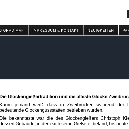
0 GRAD MAP
IMPRESSUM & KONTAKT
NEUIGKEITEN
PA
Die Glockengießertradition und die älteste Glocke Zweibrü
Kaum jemand weiß, dass in Zweibrücken während der let
bedeutende Glockengussstätten betrieben wurden.
Die bekannteste war die des Glockengießers Christoph Kle
dessen Gebäude, in dem sich seine Gießerei befand, bis heute e