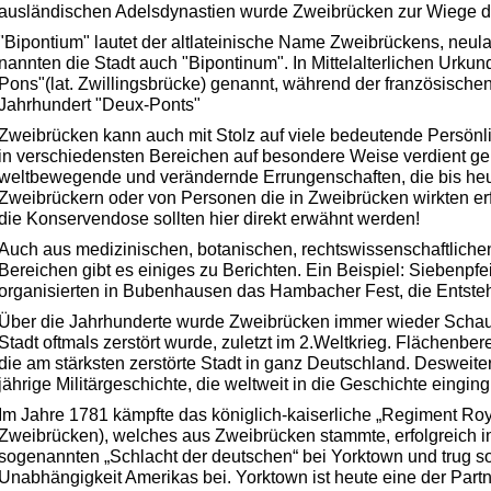
ausländischen Adelsdynastien wurde Zweibrücken zur Wiege d
"Bipontium" lautet der altlateinische Name Zweibrückens, neula
nannten die Stadt auch "Bipontinum". In Mittelalterlichen Urku
Pons"(lat. Zwillingsbrücke) genannt, während der französische
Jahrhundert "Deux-Ponts"
Zweibrücken kann auch mit Stolz auf viele bedeutende Persönlic
in verschiedensten Bereichen auf besondere Weise verdient g
weltbewegende und verändernde Errungenschaften, die bis heu
Zweibrückern oder von Personen die in Zweibrücken wirkten e
die Konservendose sollten hier direkt erwähnt werden!
Auch aus medizinischen, botanischen, rechtswissenschaftlichen
Bereichen gibt es einiges zu Berichten. Ein Beispiel: Siebenpfei
organisierten in Bubenhausen das Hambacher Fest, die Entste
Über die Jahrhunderte wurde Zweibrücken immer wieder Schau
Stadt oftmals zerstört wurde, zuletzt im 2.Weltkrieg. Flächen
die am stärksten zerstörte Stadt in ganz Deutschland. Desweite
jährige Militärgeschichte, die weltweit in die Geschichte einging
Im Jahre 1781 kämpfte das königlich-kaiserliche „Regiment Roya
Zweibrücken), welches aus Zweibrücken stammte, erfolgreich i
sogenannten „Schlacht der deutschen“ bei Yorktown und trug so
Unabhängigkeit Amerikas bei. Yorktown ist heute eine der Part