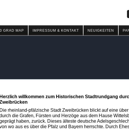
0 GRAD MAP
IMPRESSUM & KONTAKT
NEUIGKEITEN
PA
Herzlich willkommen zum Historischen Stadtrundgang durc
Zweibrücken
Die rheinland-pfälzische Stadt Zweibrücken blickt auf eine übe
durch die Grafen, Fürsten und Herzöge aus dem Hause Wittel
geprägt haben, zurück. Dieses älteste deutsche Adelsgeschlecht 
von wo aus es über die Pfalz und Bayern herrschte. Durch Ehe