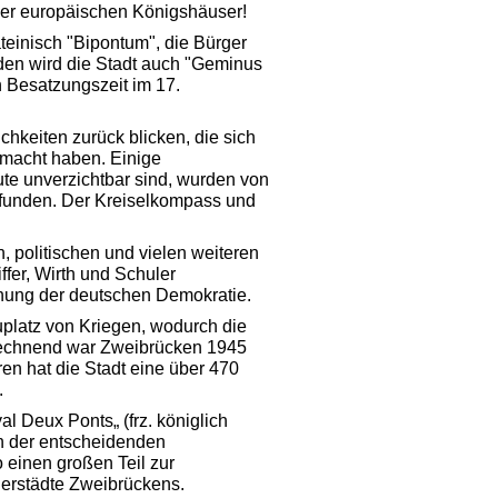
er europäischen Königshäuser!
teinisch "Bipontum", die Bürger
nden wird die Stadt auch "Geminus
n Besatzungszeit im 17.
hkeiten zurück blicken, die sich
emacht haben. Einige
te unverzichtbar sind, wurden von
rfunden. Der Kreiselkompass und
, politischen und vielen weiteren
ffer, Wirth und Schuler
hung der deutschen Demokratie.
platz von Kriegen, wodurch die
berechnend war Zweibrücken 1945
ren hat die Stadt eine über 470
.
l Deux Ponts„ (frz. königlich
n der entscheidenden
 einen großen Teil zur
nerstädte Zweibrückens.