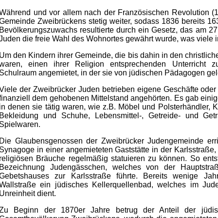
Während und vor allem nach der Französischen Revolution (1
Gemeinde Zweibrückens stetig weiter, sodass 1836 bereits 1
Bevölkerungszuwachs resultierte durch ein Gesetz, das am 27.
Juden die freie Wahl des Wohnortes gewährt wurde, was viele in 
Um den Kindern ihrer Gemeinde, die bis dahin in den christlich
waren, einen ihrer Religion entsprechenden Unterricht 
Schulraum angemietet, in der sie von jüdischen Pädagogen gel
Viele der Zweibrücker Juden betrieben eigene Geschäfte oder 
finanziell dem gehobenen Mittelstand angehörten. Es gab eini
in denen sie tätig waren, wie z.B. Möbel und Polsterhändler,
Bekleidung und Schuhe, Lebensmittel-,
G
etreide- und Get
Spielwaren.
Die Glaubensgenossen der Zweibrücker Judengemeinde erric
Synagoge in einer angemieteten Gaststätte in der Karlsstraße
religiösen Bräuche regelmäßig statuieren zu können. So ents
Bezeichnung Judengässchen, welches von der Hauptstraß
Gebetshauses zur Karlsstraße führte. Bereits wenige Ja
Wallstraße ein jüdisches Kellerquellenbad, welches im Jude
Unreinheit dient.
Zu Beginn der 1870er Jahre betrug der Anteil der jüdi