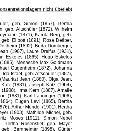
nzentrationslagern nicht überlebt
hüler, geb. Simon (1857), Bertha
, geb. Altschüler (1872), Wilhelm
eymann (1871), Karola Berg, geb.
geb. Eilbott (1891), Rosa Defiber,
Dellheim (1892), Berta Domberger,
Jean (1907), Laure Dreifus (1931),
ann Eskeles (1865), Hugo Eskeles
es (1885), Menasche Max Goldmann
chael Gugenheim (1872), Johanna
da Israel, geb. Altschüler (1887),
(Mauritz) Jean (1880), Olga Jean,
 Katz (1881), Joseph Katz (1904),
 (1908), Irma Kern (1887), Amalie
on (1881), Karl Lanninger (1906),
1864), Eugen Levi (1865), Bertha
76), Arthur Mendel (1901), Hertha
eyer (1903), Mathilde Michel, geb.
ritz Moses (1912), Simon Nebel
, Bertha Rosenstiel, geb. Mayer
, geb. Bernheimer (1898), Günter