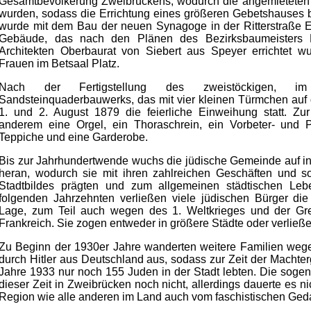
Gesamtbevölkerung Zweibrückens, wodurch die angemieteten 
wurden, sodass die Errichtung eines größeren Gebetshauses 
wurde mit dem Bau der neuen Synagoge in der Ritterstraße 
Gebäude, das nach den Plänen des Bezirksbaumeisters
Architekten Oberbaurat von Siebert aus Speyer errichtet 
Frauen im Betsaal Platz.
Nach der Fertigstellung des zweistöckigen, im
Sandsteinquaderbauwerks, das mit vier kleinen Türmchen auf
1. und 2. August 1879 die feierliche Einweihung statt. Zur
anderem eine Orgel, ein Thoraschrein, ein Vorbeter- und Pr
Teppiche und eine Garderobe.
Bis zur Jahrhundertwende wuchs die jüdische Gemeinde auf 
heran, wodurch sie mit ihren zahlreichen Geschäften und so
Stadtbildes prägten und zum allgemeinen städtischen Lebe
folgenden Jahrzehnten verließen viele jüdischen Bürger die
Lage, zum Teil auch wegen des 1. Weltkrieges und der G
Frankreich. Sie zogen entweder in größere Städte oder verließ
Zu Beginn der 1930er Jahre wanderten weitere Familien we
durch Hitler aus Deutschland aus, sodass zur Zeit der Machterg
Jahre 1933 nur noch 155 Juden in der Stadt lebten. Die soge
dieser Zeit in Zweibrücken noch nicht, allerdings dauerte es n
Region wie alle anderen im Land auch vom faschistischen Gedan