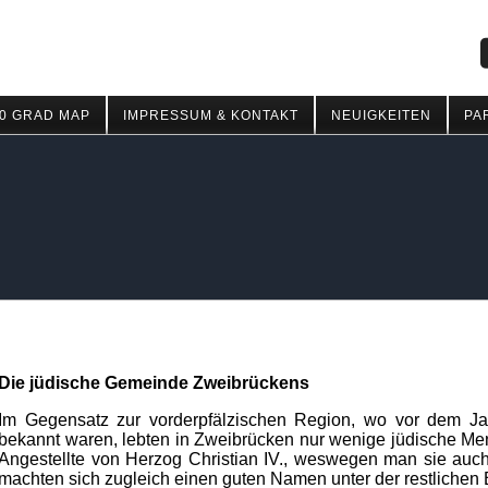
0 GRAD MAP
IMPRESSUM & KONTAKT
NEUIGKEITEN
PA
Die jüdische Gemeinde Zweibrückens
Im Gegensatz zur vorderpfälzischen Region, wo vor dem J
bekannt waren, lebten in Zweibrücken nur wenige jüdische M
Angestellte von Herzog Christian IV., weswegen man sie auc
machten sich zugleich einen guten Namen unter der restlichen