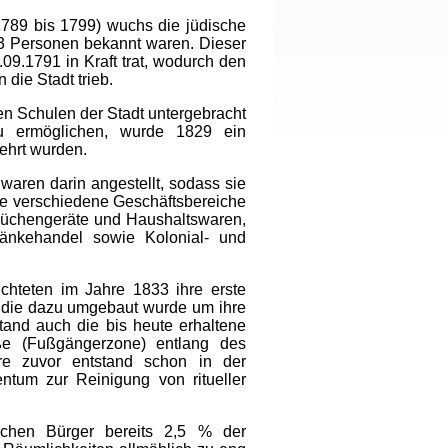
789 bis 1799) wuchs die jüdische
63 Personen bekannt waren. Dieser
09.1791 in Kraft trat, wodurch den
die Stadt trieb.
en Schulen der Stadt untergebracht
zu ermöglichen, wurde 1829 ein
ehrt wurden.
waren darin angestellt, sodass sie
ge verschiedene Geschäftsbereiche
 Küchengeräte und Haushaltswaren,
ränkehandel sowie Kolonial- und
hteten im Jahre 1833 ihre erste
, die dazu umgebaut wurde um ihre
tand auch die bis heute erhaltene
e (Fußgängerzone) entlang des
hre zuvor entstand schon in der
ntum zur Reinigung von ritueller
schen Bürger bereits 2,5 % der