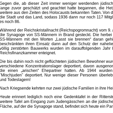
Gegen die, ab dieser Zeit immer weniger werdenden jüdisch
lange zuvor geschätzt und geachtet hatte begannen, die Het
weitere aus den Zeiten des Holocausts bekannten Taten. Von d
die Stadt und das Land, sodass 1936 dann nur noch 117 Mitg
es noch 86.
Während der Reichskristallnacht (Reichspogromnacht) vom 9.
die Synagoge von SS-Männern in Brand gesteckt. Die herbei
SS-Männern mit den Worten „Lasst sie brennen“ daran gehi
beschränkten ihren Einsatz dann auf den Schutz der nahel
völlig zerstörten Bauwerks wurden im darauffolgenden Jahr 
Reichsfinanzkammer enteignet.
Die bis dahin noch nicht geflüchteten jüdischen Bewohner wu
verschiedene Konzentrationslager deportiert, davon ausge
die einen „arischen“ Ehepartner hatten. Ab 1944 wurde
"Mischjuden" deportiert. Nur wenige dieser Personen überleb
und Todeslagern!
Nach Kriegsende kehrten nur zwei jüdische Familien in ihre He
Heute erinnert lediglich noch eine Gedenktafel in der Ritter
weitere Tafel am Eingang zum Judengässchen an die jüdisch
Fläche, auf der die Synagoge stand, befindet sich heute ein Par