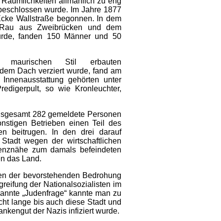
Räumlichkeiten allmählich zu eng
beschlossen wurde. Im Jahre 1877
Ecke Wallstraße begonnen. In dem
 Rau aus Zweibrücken und dem
wurde, fanden 150 Männer und 50
 maurischen Stil erbauten
 dem Dach verziert wurde, fand am
 Innenausstattung gehörten unter
edigerpult, so wie Kronleuchter,
insgesamt 282 gemeldete Personen
nstigen Betrieben einen Teil des
n beitrugen. In den drei darauf
 Stadt wegen der wirtschaftlichen
renznähe zum damals befeindeten
en das Land.
gen der bevorstehenden Bedrohung
reifung der Nationalsozialisten im
nannte „Judenfrage“ kannte man zu
icht lange bis auch diese Stadt und
kengut der Nazis infiziert wurde.