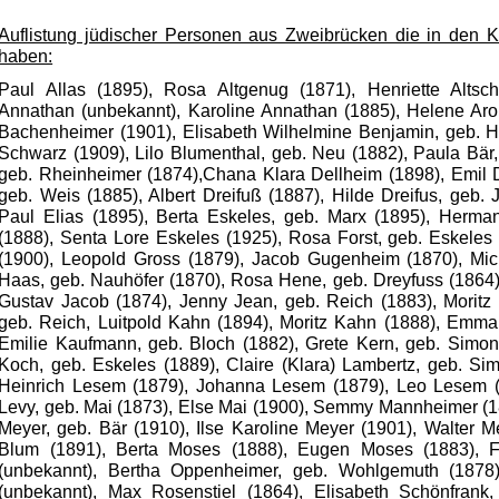
Auflistung jüdischer Personen aus Zweibrücken die in den Ko
haben:
Paul Allas (1895), Rosa Altgenug (1871), Henriette Altsc
Annathan (unbekannt), Karoline Annathan (1885), Helene Aron
Bachenheimer (1901), Elisabeth Wilhelmine Benjamin, geb. H
Schwarz (1909), Lilo Blumenthal, geb. Neu (1882), Paula Bär, 
geb. Rheinheimer (1874),Chana Klara Dellheim (1898), Emil 
geb. Weis (1885), Albert Dreifuß (1887), Hilde Dreifus, geb. 
Paul Elias (1895), Berta Eskeles, geb. Marx (1895), Herm
(1888), Senta Lore Eskeles (1925), Rosa Forst, geb. Eskel
(1900), Leopold Gross (1879), Jacob Gugenheim (1870), Mi
Haas, geb. Nauhöfer (1870), Rosa Hene, geb. Dreyfuss (1864), I
Gustav Jacob (1874), Jenny Jean, geb. Reich (1883), Moritz 
geb. Reich, Luitpold Kahn (1894), Moritz Kahn (1888), Emma
Emilie Kaufmann, geb. Bloch (1882), Grete Kern, geb. Simon
Koch, geb. Eskeles (1889), Claire (Klara) Lambertz, geb. Sim
Heinrich Lesem (1879), Johanna Lesem (1879), Leo Lesem (
Levy, geb. Mai (1873), Else Mai (1900), Semmy Mannheimer (18
Meyer, geb. Bär (1910), Ilse Karoline Meyer (1901), Walter M
Blum (1891), Berta Moses (1888), Eugen Moses (1883), F
(unbekannt), Bertha Oppenheimer, geb. Wohlgemuth (1878)
(unbekannt), Max Rosenstiel (1864), Elisabeth Schönfrank