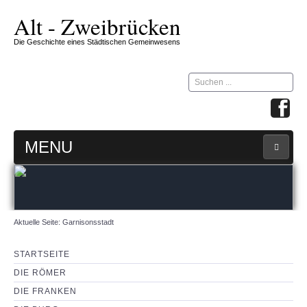
Alt - Zweibrücken
Die Geschichte eines Städtischen Gemeinwesens
Suchen
...
MENU
STARTSEITE
ZW-ZIRKEL
Aktuelle Seite:
Garnisonsstadt
360 GRAD MAP
STARTSEITE
DIE RÖMER
IMPRESSUM & KONTAKT
DIE FRANKEN