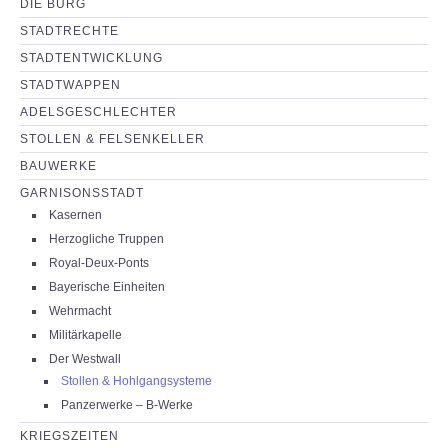
DIE BURG
NEUIGKEITEN
STADTRECHTE
STADTENTWICKLUNG
PARTNERSEITEN
STADTWAPPEN
ADELSGESCHLECHTER
STOLLEN & FELSENKELLER
BAUWERKE
GARNISONSSTADT
Kasernen
Herzogliche Truppen
Royal-Deux-Ponts
Bayerische Einheiten
Wehrmacht
Militärkapelle
Der Westwall
Stollen & Hohlgangsysteme
Panzerwerke – B-Werke
KRIEGSZEITEN