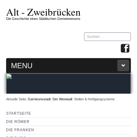
Alt - Zweibrücken
Die Geschichte eines Städtischen Gemeinwesens
Suchen
...
MENU
STARTSEITE
ZW-ZIRKEL
Aktuelle Seite:
Garnisonsstadt
Der Westwall
Stollen & Hohlgangsysteme
360 GRAD MAP
STARTSEITE
DIE RÖMER
IMPRESSUM & KONTAKT
DIE FRANKEN