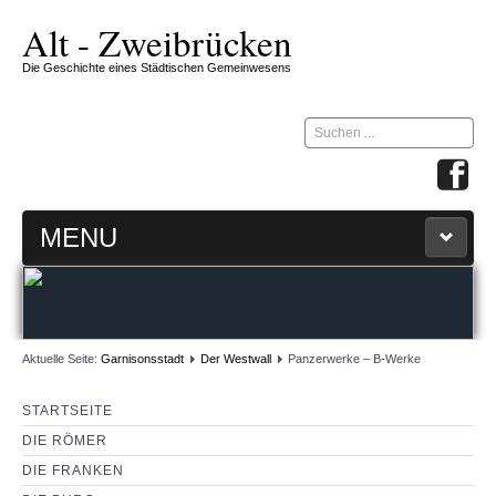
Alt - Zweibrücken
Die Geschichte eines Städtischen Gemeinwesens
Suchen
...
MENU
STARTSEITE
ZW-ZIRKEL
Aktuelle Seite:
Garnisonsstadt
Der Westwall
Panzerwerke – B-Werke
360 GRAD MAP
STARTSEITE
DIE RÖMER
IMPRESSUM & KONTAKT
DIE FRANKEN